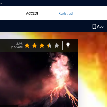
ta
ACCEDI
Registrati
App
3,98
(
46
voti)