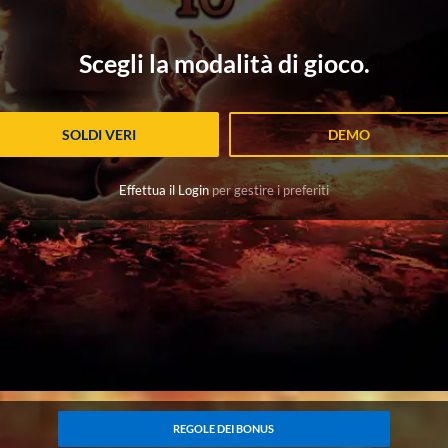
Scegli la modalità di gioco.
SOLDI VERI
DEMO
Effettua il Login
per gestire i preferiti
REGOLE DEI BONUS