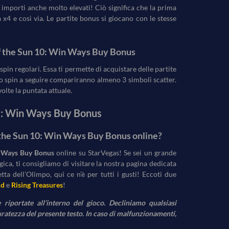
 importi anche molto elevati! Ciò significa che la prima
a x4 e così via. Le partite bonus si giocano con le stesse
f the Sun 10: Win Ways Buy Bonus
pin regolari. Essa ti permette di acquistare delle partite
lo spin a seguire compariranno almeno 3 simboli scatter.
olte la puntata attuale.
10: Win Ways Buy Bonus
 the Sun 10: Win Ways Buy Bonus online?
n Ways Buy Bonus
online su StarVegas! Se sei un grande
ca, ti consigliamo di visitare la nostra pagina dedicata
etta dell’Olimpo, qui ce n’è per tutti i gusti! Eccoti due
ld
e
Rising Treasures
!
riportate all’interno del gioco. Decliniamo qualsiasi
ratezza del presente testo. In caso di malfunzionamenti,