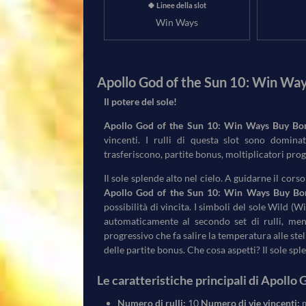
🍀 Linee della slot
Win Ways
Apollo God of the Sun 10: Win Ways
Il potere del sole!
Apollo God of the Sun 10: Win Ways Buy Bo
vincenti. I rulli di questa slot sono domina
trasferiscono, partite bonus, moltiplicatori pro
Il sole splende alto nel cielo. A guidarne il corso
Apollo God of the Sun 10: Win Ways Buy Bo
possibilità di vincita. I simboli del sole Wild (
automaticamente al secondo set di rulli, men
progressivo che fa salire la temperatura alle ste
delle partite bonus. Che cosa aspetti? Il sole spl
Le caratteristiche principali di Apoll
Numero di rulli:
10
Numero di vie vincenti:
m