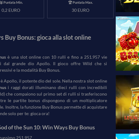
🥈 Puntata Min.
🏆 Puntata Max.
0,2 EURO
30 EURO
 Buy Bonus: gioca alla slot online
nus
è una slot online con 10 rulli e fino a 251.957 vie
ti dal grande dio Apollo. Il gioco offre Wild che si
gressivi e la modalità Buy Bonus.
 è Apollo, il potente dio del sole. Nella nostra slot online
nus
i raggi dorati illuminano dieci rulli con incredibili
Wild) che compaiono sul primo set di rulli si trasferiscono
tre le partite bonus dispongono di un moltiplicatore
lle. Inoltre, la funzione Buy Bonus permette di acquistare
ende solo per te: gioca ora!
o God of the Sun 10: Win Ways Buy Bonus
assimo 251.957