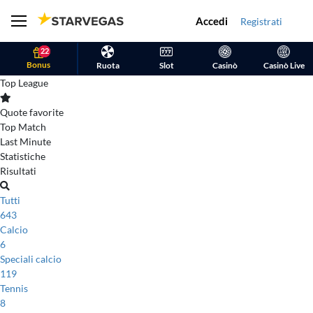
Accedi
Registrati
22
Bonus
Ruota
Slot
Casinò
Casinò Live
Top League
Quote favorite
Top Match
Last Minute
Statistiche
Risultati
Tutti
643
Calcio
6
Speciali calcio
119
Tennis
8