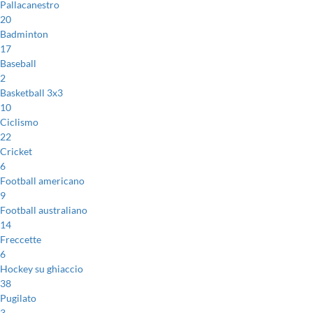
Pallacanestro
20
Badminton
17
Baseball
2
Basketball 3x3
10
Ciclismo
22
Cricket
6
Football americano
9
Football australiano
14
Freccette
6
Hockey su ghiaccio
38
Pugilato
3