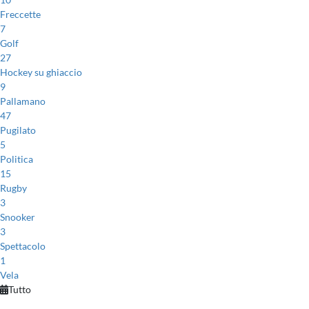
Freccette
7
Golf
27
Hockey su ghiaccio
9
Pallamano
47
Pugilato
5
Politica
15
Rugby
3
Snooker
3
Spettacolo
1
Vela
Tutto