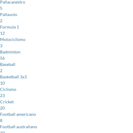
Pallacanestro
5
Pallavolo
2
Formula 1
12
Motociclismo
3
Badminton
56
Baseball
2
Basketball 3x3
10
Ciclismo
23
Cricket
20
Football americano
8
Football australiano
10