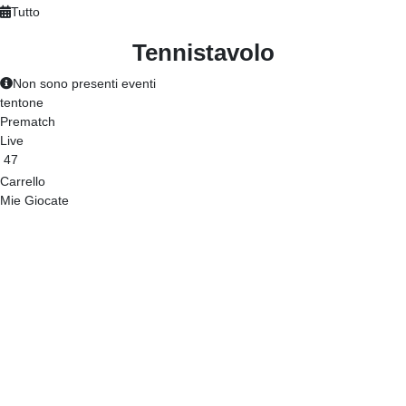
Tutto
Tennistavolo
Non sono presenti eventi
tentone
Prematch
Live
47
Carrello
Mie Giocate