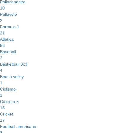
Pallacanestro
10
Pallavolo
2
Formula 1
21
Atletica
56
Baseball
2
Basketball 3x3
4
Beach volley
1
Ciclismo
1
Calcio a 5
15
Cricket
17
Football americano
8