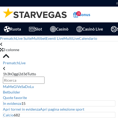
I
21
Bonus
Ruota
Slot
Casinò
Casinò Live
Prematch
Live Suite
Multibet
Eventi Live
MultiLive
Calendario
3 colonne
Prematch
Live
1h
3h
Oggi
2d
3d
Tutto
Ma
Me
Gi
Ve
Sa
Do
Lu
Betbuilder
Quote favorite
In evidenza
15
Apri tornei in evidenza
Apri pagina selezione sport
Calcio
682