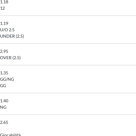
1.18
12
1.19
U/O 2.5
UNDER (2.5)
2.95
OVER (2.5)
1.35
GG/NG
GG
1.40
NG
2.65
Giocabilità