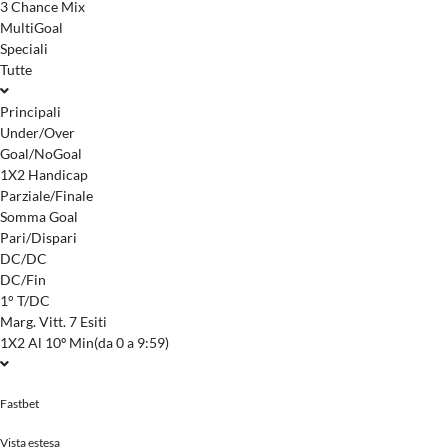
3 Chance Mix
MultiGoal
Speciali
Tutte
Principali
Under/Over
Goal/NoGoal
1X2 Handicap
Parziale/Finale
Somma Goal
Pari/Dispari
DC/DC
DC/Fin
1° T/DC
Marg. Vitt. 7 Esiti
1X2 Al 10º Min(da 0 a 9:59)
Fastbet
Vista estesa