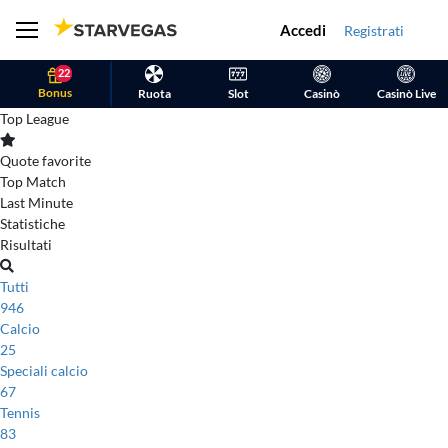
Accedi
Registrati
22
Bonus
Ruota
Slot
Casinò
Casinò Live
Top League
Quote favorite
Top Match
Last Minute
Statistiche
Risultati
Tutti
946
Calcio
25
Speciali calcio
67
Tennis
83