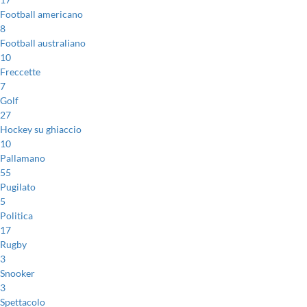
Football americano
8
Football australiano
10
Freccette
7
Golf
27
Hockey su ghiaccio
10
Pallamano
55
Pugilato
5
Politica
17
Rugby
3
Snooker
3
Spettacolo