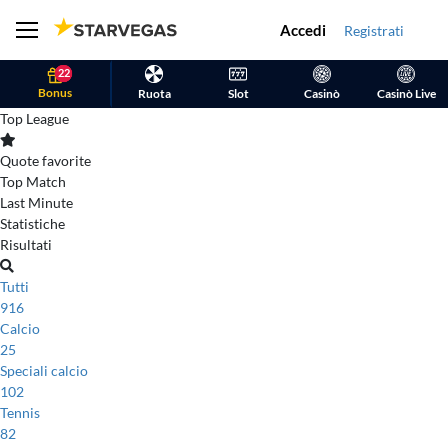
Accedi
Registrati
22
Bonus
Ruota
Slot
Casinò
Casinò Live
Top League
Quote favorite
Top Match
Last Minute
Statistiche
Risultati
Tutti
916
Calcio
25
Speciali calcio
102
Tennis
82