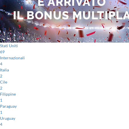
Stati Uniti
69
Internazionali
4
Italia
2
Cile
2
Filippine
1
Paraguay
1
Uruguay
4