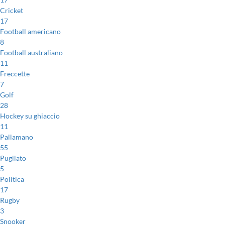
Cricket
17
Football americano
8
Football australiano
11
Freccette
7
Golf
28
Hockey su ghiaccio
11
Pallamano
55
Pugilato
5
Politica
17
Rugby
3
Snooker