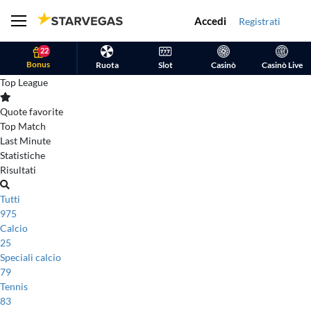
Accedi
Registrati
22
Bonus
Ruota
Slot
Casinò
Casinò Live
Top League
Quote favorite
Top Match
Last Minute
Statistiche
Risultati
Tutti
975
Calcio
25
Speciali calcio
79
Tennis
83