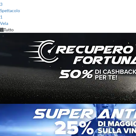
3
Spettacolo
1
Vela
Tutto