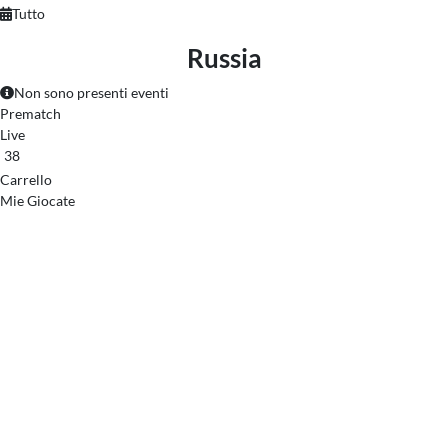
Tutto
Russia
Non sono presenti eventi
Prematch
Live
38
Carrello
Mie Giocate