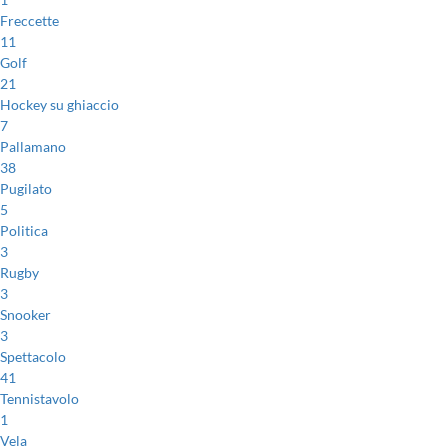
Freccette
11
Golf
21
Hockey su ghiaccio
7
Pallamano
38
Pugilato
5
Politica
3
Rugby
3
Snooker
3
Spettacolo
41
Tennistavolo
1
Vela