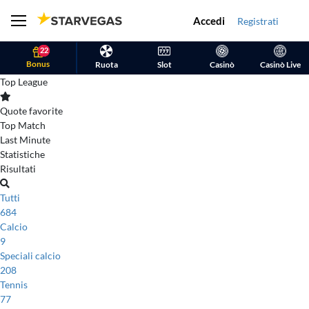
Accedi
Registrati
22
Bonus
Ruota
Slot
Casinò
Casinò Live
Top League
Quote favorite
Top Match
Last Minute
Statistiche
Risultati
Tutti
684
Calcio
9
Speciali calcio
208
Tennis
77