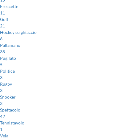
Freccette
11
Golf
21
Hockey su ghiaccio
6
Pallamano
38
Pugilato
5
Politica
3
Rugby
3
Snooker
3
Spettacolo
42
Tennistavolo
1
Vela