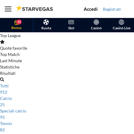
Accedi
Registrati
22
Bonus
Ruota
Slot
Casinò
Casinò Live
Top League
Quote favorite
Top Match
Last Minute
Statistiche
Risultati
Tutti
912
Calcio
25
Speciali calcio
95
Tennis
82