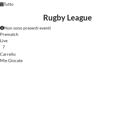
Tutto
Rugby League
Non sono presenti eventi
Prematch
Live
7
Carrello
Mie Giocate