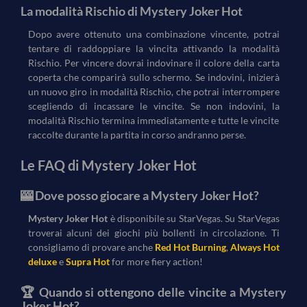
La modalità Rischio di Mystery Joker Hot
Dopo avere ottenuto una combinazione vincente, potrai
tentare di raddoppiare la vincita attivando la modalità
Rischio. Per vincere dovrai indovinare il colore della carta
coperta che comparirà sullo schermo. Se indovini, inizierà
un nuovo giro in modalità Rischio, che potrai interrompere
scegliendo di incassare le vincite. Se non indovini, la
modalità Rischio termina immediatamente e tutte le vincite
raccolte durante la partita in corso andranno perse.
Le FAQ di Mystery Joker Hot
🎰 Dove posso giocare a Mystery Joker Hot?
Mystery Joker Hot
è disponibile su StarVegas. Su StarVegas
troverai alcuni dei giochi più bollenti in circolazione. Ti
consigliamo di provare anche
Red Hot Burning
,
Always Hot
deluxe
e
Supra Hot
for more fiery action!
🏆 Quando si ottengono delle vincite a Mystery
Joker Hot?