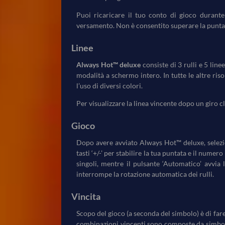
Puoi ricaricare il tuo conto di gioco duran
versamento. Non è consentito superare la punta
Linee
Always Hot™ deluxe
consiste di 3 rulli e 5 line
modalità a schermo intero. In tutte le altre ris
l’uso di diversi colori.
Per visualizzare la linea vincente dopo un giro clic
Gioco
Dopo avere avviato Always Hot™ deluxe, selezio
tasti ‘+/-’ per stabilire la tua puntata e il numero
singoli, mentre il pulsante ‘Automatico’ avvia l
interrompe la rotazione automatica dei rulli.
Vincita
Scopo del gioco (a seconda del simbolo) è di far
combinazioni vincenti sono composte da simboli