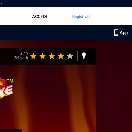
ta
ACCEDI
Registrati
App
4,39
(
84
voti)