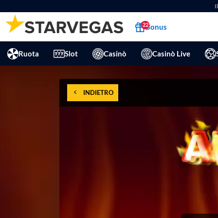
I
22
Bonus
Ruota
Slot
Casinò
Casinò Live
INDIETRO