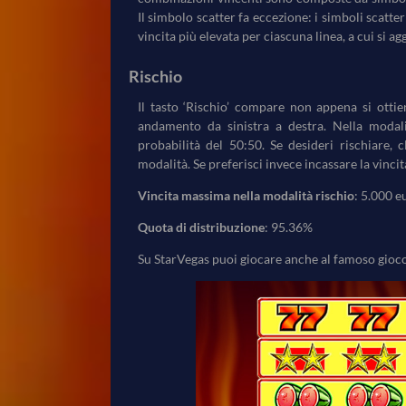
Il simbolo scatter fa eccezione: i simboli scatt
vincita più elevata per ciascuna linea, a cui si a
Rischio
Il tasto ‘Rischio’ compare non appena si otti
andamento da sinistra a destra. Nella modali
probabilità del 50:50. Se desideri rischiare, c
modalità. Se preferisci invece incassare la vincita
Vincita massima nella modalità rischio
: 5.000 e
Quota di distribuzione
: 95.36%
Su StarVegas puoi giocare anche al famoso gioc