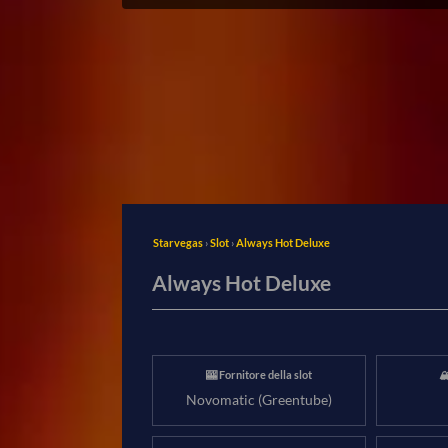
Starvegas
›
Slot
›
Always Hot Deluxe
Always Hot Deluxe
🎰 Fornitore della slot

Novomatic (Greentube)