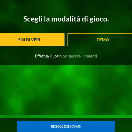
Scegli la modalità di gioco.
SOLDI VERI
DEMO
Effettua il Login
per gestire i preferiti
REGOLE DEI BONUS