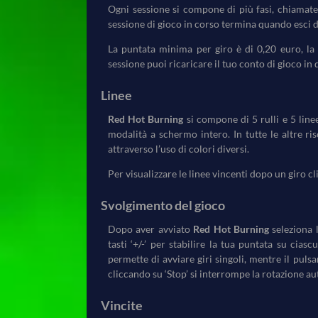
Ogni sessione si compone di più fasi, chiamate "
sessione di gioco in corso termina quando esci d
La puntata minima per giro è di 0,20 euro, l
sessione puoi ricaricare il tuo conto di gioco 
Linee
Red Hot Burning
si compone di 5 rulli e 5 line
modalità a schermo intero. In tutte le altre ri
attraverso l’uso di colori diversi.
Per visualizzare le linee vincenti dopo un giro clicc
Svolgimento del gioco
Dopo aver avviato
Red Hot Burning
seleziona l
tasti ‘+/-’ per stabilire la tua puntata su ciasc
permette di avviare giri singoli, mentre il puls
cliccando su ‘Stop’ si interrompe la rotazione au
Vincite