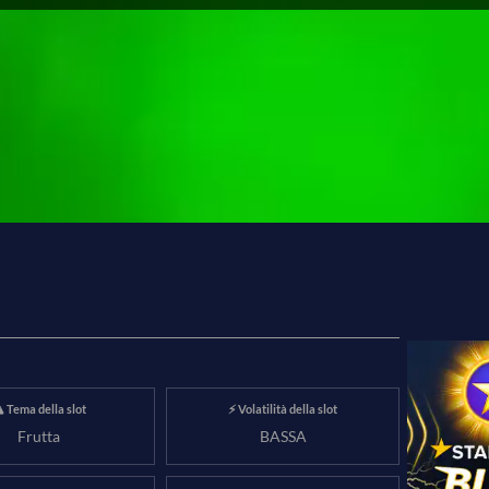
️ Tema della slot
⚡ Volatilità della slot
Frutta
BASSA