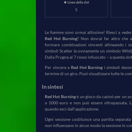
🍀 Linee della slot
5
Le fiamme sono ormai altissime! Riesci a vedere 
Red Hot Burning
? Non dovrai far altro che ac
formare combinazioni vincenti allineando i sim
simboli Scatter (e ovviamente un simbolo Wild)
Dalla Prugna al 7 rosso infuocato – a questa sl
Per vincere a
Red Hot Burning
i simboli devono
termine di un giro. Puoi visualizzare tutte le com
In sintesi
Red Hot Burning
è un gioco da casinò per un s
a 1000 euro e non può essere oltrepassata. La
quando esci dall'applicazione.
Ogni sessione costituisce una partita separat
non influenzano in alcun modo la sessione in co