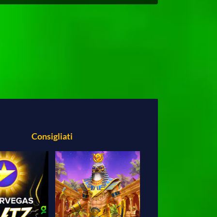
Consigliati