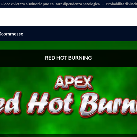
l Gioco è vietato ai minori e può causare dipendenza patologica
—
Probabilità di vinci
Scommesse
RED HOT BURNING