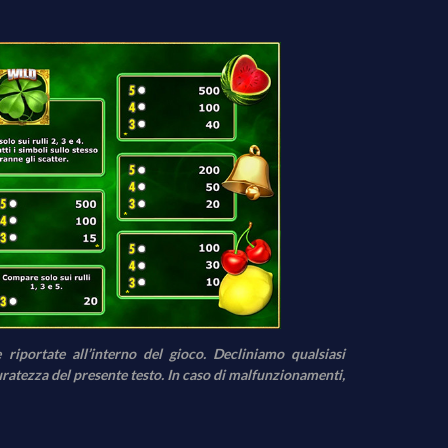
riportate all’interno del gioco. Decliniamo qualsiasi
ratezza del presente testo. In caso di malfunzionamenti,