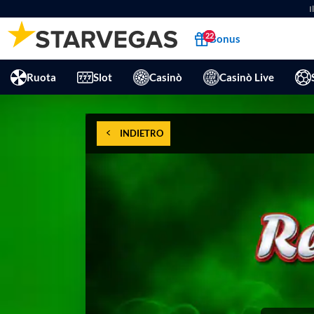
I
22
Bonus
Ruota
Slot
Casinò
Casinò Live
INDIETRO