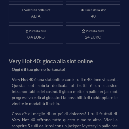
⚡ Volatilità della slot
🍀 Linee della slot
ALTA
40
🥈 Puntata Min.
🏆 Puntata Max.
0,4 EURO
24 EURO
Very Hot 40: gioca alla slot online
Oggi è il tuo giorno fortunato!
Very Hot 40
è una slot online con 5 rulli e 40 linee vincenti.
Questa slot sobria dedicata ai frutti è un classico
intramontabile del casinò. Il gioco mette in palio un jackpot
progressivo e dà ai giocatori la possibilità di raddoppiare le
vincite in modalità Rischio.
Cosa c’è di meglio di un po’ di dolcezza? I rulli fruttati di
Very Hot 40
offrono tutto questo e molto altro. Vieni a
scoprire 5 rulli deliziosi con un jackpot Mystery in palio per