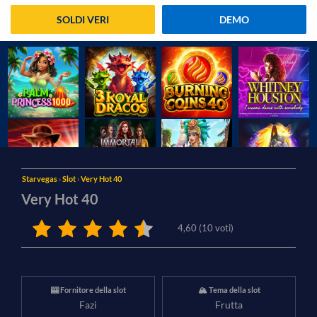
SOLDI VERI
DEMO
Starvegas
›
Slot
›
Very Hot 40
Very Hot 40
4,60
(
10
voti)
🎰 Fornitore della slot
🏔️ Tema della slot
Fazi
Frutta