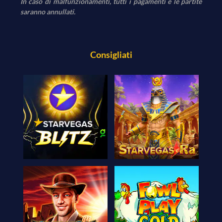
In caso di malfunzionamenti, tutti i pagamenti e le partite
saranno annullati.
Consigliati