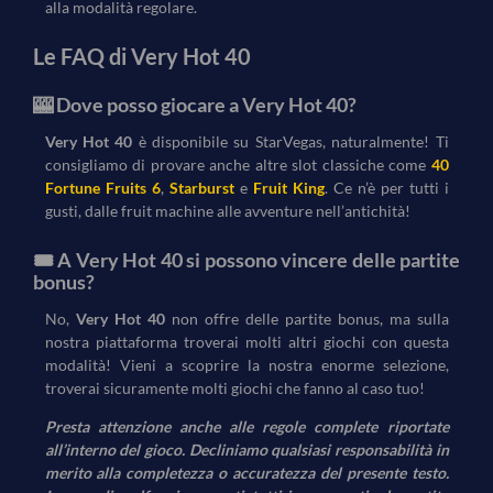
alla modalità regolare.
Le FAQ di Very Hot 40
🎰 Dove posso giocare a Very Hot 40?
Very Hot 40
è disponibile su StarVegas, naturalmente! Ti
consigliamo di provare anche altre slot classiche come
40
Fortune Fruits 6
,
Starburst
e
Fruit King
. Ce n’è per tutti i
gusti, dalle fruit machine alle avventure nell’antichità!
🎟 A Very Hot 40 si possono vincere delle partite
bonus?
No,
Very Hot 40
non offre delle partite bonus, ma sulla
nostra piattaforma troverai molti altri giochi con questa
modalità! Vieni a scoprire la nostra enorme selezione,
troverai sicuramente molti giochi che fanno al caso tuo!
Presta attenzione anche alle regole complete riportate
all’interno del gioco. Decliniamo qualsiasi responsabilità in
merito alla completezza o accuratezza del presente testo.