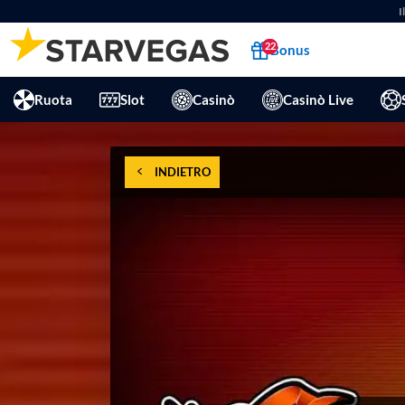
I
22
Bonus
Ruota
Slot
Casinò
Casinò Live
INDIETRO