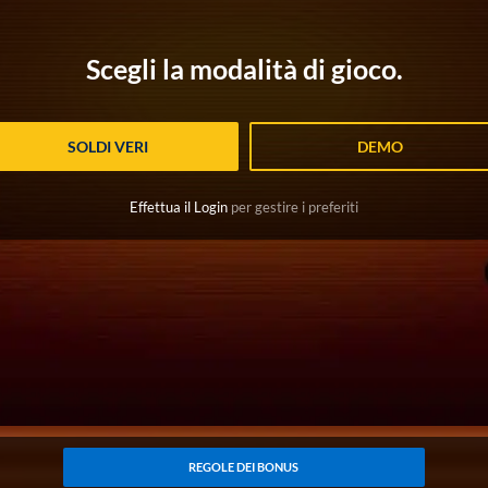
Scegli la modalità di gioco.
SOLDI VERI
DEMO
Effettua il Login
per gestire i preferiti
REGOLE DEI BONUS