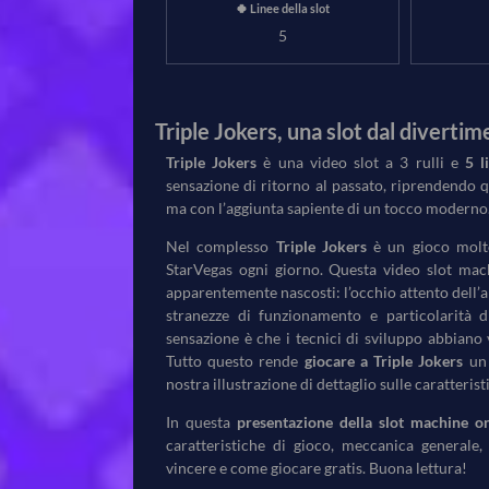
🍀 Linee della slot
5
Triple Jokers, una slot dal divertim
Triple Jokers
è una video slot a 3 rulli e
5 l
sensazione di ritorno al passato, riprendendo qu
ma con l’aggiunta sapiente di un tocco moderno
Nel complesso
Triple Jokers
è un gioco molto
StarVegas ogni giorno. Questa video slot mach
apparentemente nascosti: l’occhio attento dell’a
stranezze di funzionamento e particolarità 
sensazione è che i tecnici di sviluppo abbiano v
Tutto questo rende
giocare a
Triple Jokers
un 
nostra illustrazione di dettaglio sulle caratterist
In questa
presentazione della slot machine on
caratteristiche di gioco, meccanica generale
vincere e come giocare gratis. Buona lettura!