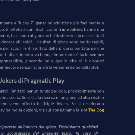
campane e “lucky 7” generino addizione più facilmente e
o. In effetti alcuni titoli, come
Triple Jokers
, hanno una
te, lasciando ai giocatori il desiderio e la necessità di
incere più soldi. I risultati di gioco sono molto rapidi,
e per scoprire il risultato della propria puntata, perché
on il divertimento va bene, l’importante è farlo sempre
onsabilità, giocando solo quello che si è disposti
r giocare senza rischi, c’è la versione demo della slot.
e Jokers di Pragmatic Play
ankroll limitato per un lungo periodo, probabilmente non
na scelta. Se si è alla ricerca di un gioco ad alto rischio
che viene offerto in Triple Jokers. Se si desiderano
ay ha molte opzioni, tra cui consigliamo la slot
The Dog
iportate all’interno del gioco. Decliniamo qualsiasi
 o accuratezza del presente testo. In caso di