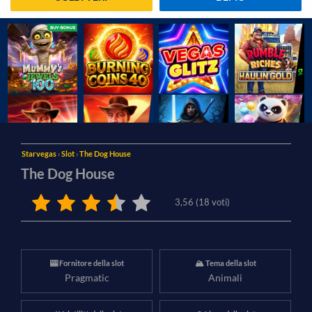
Starvegas
›
Slot
›
The Dog House
The Dog House
3,56
(
18
voti)
🎰 Fornitore della slot
🏔️ Tema della slot
Pragmatic
Animali