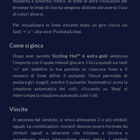
modalità a schermo intero. In tutte le altre risoluzioni del
browser le linee di vincita vengono distinte attraverso l’uso
di colori diversi.
Per visualizzare le linee vincenti dopo un giro clicca sui
tasti ‘+’ o ‘-’ alla voce ‘Puntata/Linea’.
Come si gioca
Dopo aver avviato
Sizzling Hot™ 6 extra gold
seleziona
l'importo con il quale intendi giocare. Clicca quindi sui tasti
‘+/-’ per stabilire la tua puntata su ciascuna linea e il
numero di linee attive. Il pulsante ‘Gioca’ permette di
avviare giri singoli, mentre il pulsante ‘Automatico’ avvia la
rotazione automatica dei rulli; cliccando su ‘Stop’ si
interrompe la rotazione automatica dei rulli.
Vincite
A seconda del simbolo, si vince allineando 2 o più simboli
uguali. Le combinazioni vincenti devono essere formate da
simboli uguali e adiacenti che iniziano a sinistra e
proseguono senza interruzione verso destra. I simboli