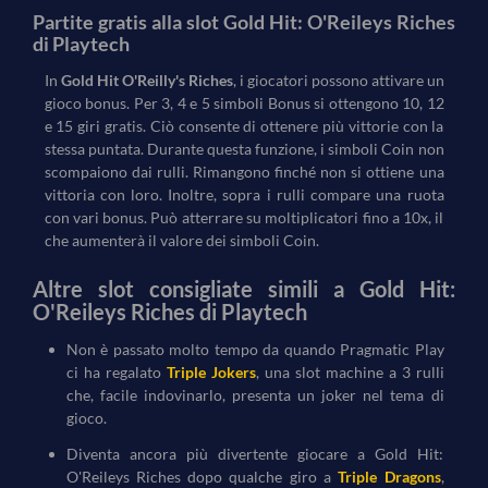
Partite gratis alla slot Gold Hit: O'Reileys Riches
di Playtech
In
Gold Hit O'Reilly's Riches
, i giocatori possono attivare un
gioco bonus. Per 3, 4 e 5 simboli Bonus si ottengono 10, 12
e 15 giri gratis. Ciò consente di ottenere più vittorie con la
stessa puntata. Durante questa funzione, i simboli Coin non
scompaiono dai rulli. Rimangono finché non si ottiene una
vittoria con loro. Inoltre, sopra i rulli compare una ruota
con vari bonus. Può atterrare su moltiplicatori fino a 10x, il
che aumenterà il valore dei simboli Coin.
Altre slot consigliate simili a Gold Hit:
O'Reileys Riches di Playtech
Non è passato molto tempo da quando Pragmatic Play
ci ha regalato
Triple Jokers
, una slot machine a 3 rulli
che, facile indovinarlo, presenta un joker nel tema di
gioco.
Diventa ancora più divertente giocare a Gold Hit:
O'Reileys Riches dopo qualche giro a
Triple Dragons
,