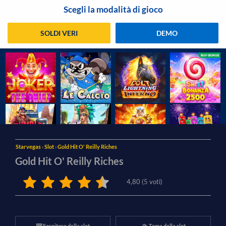
Scegli la modalità di gioco
SOLDI VERI
DEMO
Starvegas
›
Slot
›
Gold Hit O' Reilly Riches
Gold Hit O' Reilly Riches
4,80
(
5
voti)
🎰 Fornitore della slot
🏔️ Tema della slot