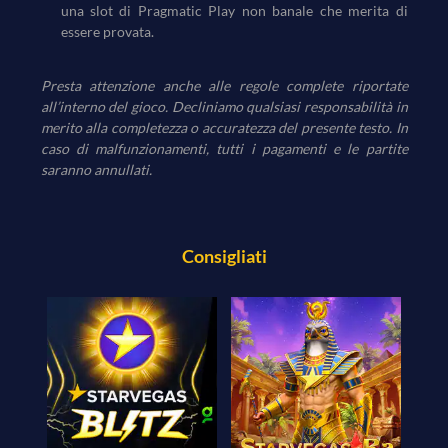
una slot di Pragmatic Play non banale che merita di
essere provata.
Presta attenzione anche alle regole complete riportate
all’interno del gioco. Decliniamo qualsiasi responsabilità in
merito alla completezza o accuratezza del presente testo. In
caso di malfunzionamenti, tutti i pagamenti e le partite
saranno annullati.
Consigliati