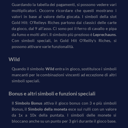
Guardando la tabella dei pagamenti, si possono vedere vari
moltiplicatori. Occorre ricordare che questi mostrano i
valori in base al valore della giocata. I simboli della slot
Gold Hit: O'Reileys Riches partono dai classici delle carte
da gioco, dal 9 all’asso. Ci sono poi il ferro di cavallo e pipa
da fumo e molti altri. Il simbolo più prezioso è
Leprechauns
.
Con simboli speciali, in Gold Hit O'Reilly's Riches, si
possono attivare varie funzionalità.
Wild
Quando il simbolo
Wild
entra in gioco, sostituisce i simboli
mancanti per le combinazioni vincenti ad eccezione di altri
simboli speciali.
Bonus e altri simboli e funzioni speciali
Il
Simbolo Bonus
attiva il gioco bonus con 3 e più simboli
Bonus, il
Simbolo della moneta
esce sui rulli con un valore
da 1x a 10x della puntata. I simboli delle monete si
bloccano anche su un punto per 3 giri durante il gioco base.