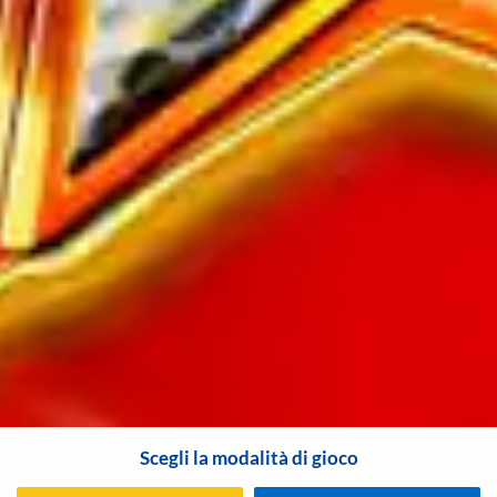
Scegli la modalità di gioco