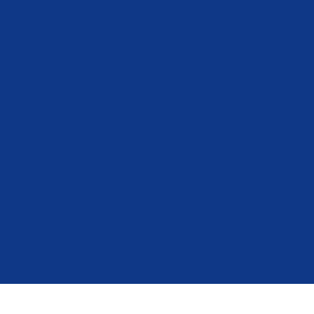
GIOCARE RESPONSABILMENTE