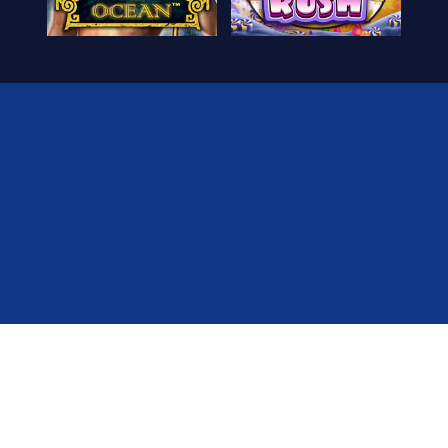
GIOCARE RESPONSABILMENTE
Giocare è più divertente se giochi in modo responsabile, fai in
modo che il gioco continui ad essere divertente. Per
assistenza e informazioni
clicca qui
.