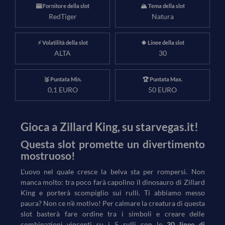
🎰 Fornitore della slot
🏔️ Tema della slot
RedTiger
Natura
⚡ Volatilità della slot
🍀 Linee della slot
ALTA
30
🥈 Puntata Min.
🏆 Puntata Max.
0,1 EURO
50 EURO
Gioca a Zillard King, su starvegas.it!
Questa slot promette un divertimento
mostruoso!
L’uovo nel quale cresce la belva sta per rompersi. Non
manca molto: tra poco farà capolino il dinosauro di Zillard
King e porterà scompiglio sui rulli. Ti abbiamo messo
paura? Non ce n’è motivo! Per calmare la creatura di questa
slot basterà fare ordine tra i simboli e creare delle
combinazioni vincenti su i 5 rulli con le
30 linee di