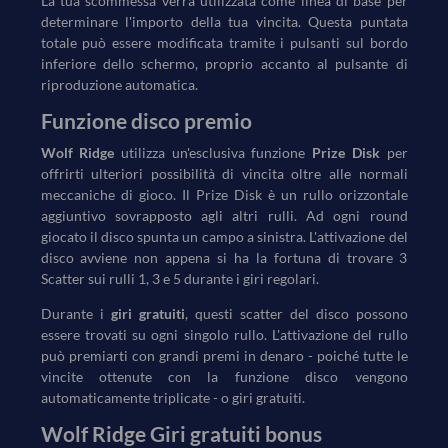
La tua scommessa verrà utilizzata come linea di base per
determinare l'importo della tua vincita. Questa puntata
totale può essere modificata tramite i pulsanti sul bordo
inferiore dello schermo, proprio accanto al pulsante di
riproduzione automatica.
Funzione disco premio
Wolf Ridge
utilizza un'esclusiva funzione
Prize Disk
per
offrirti ulteriori possibilità di vincita oltre alle normali
meccaniche di gioco. Il Prize Disk è un rullo orizzontale
aggiuntivo sovrapposto agli altri rulli. Ad ogni round
giocato il disco spunta un campo a sinistra. L'attivazione del
disco avviene non appena si ha la fortuna di trovare 3
Scatter sui rulli 1, 3 e 5 durante i giri regolari.
Durante i
giri gratuiti
, questi scatter del disco possono
essere trovati su ogni singolo rullo. L'attivazione del rullo
può premiarti con grandi premi in denaro - poiché tutte le
vincite ottenute con la funzione disco vengono
automaticamente triplicate - o giri gratuiti.
Wolf Ridge
Giri gratuiti bonus