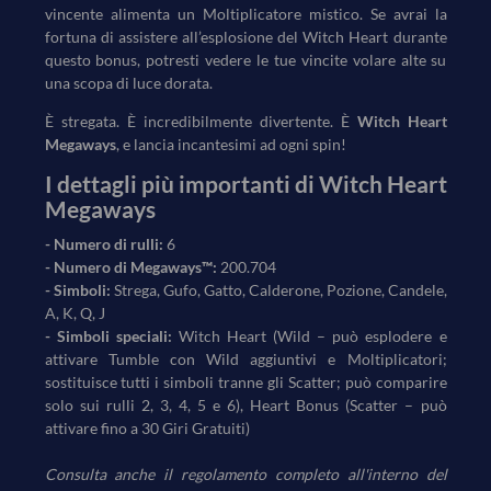
vincente alimenta un Moltiplicatore mistico. Se avrai la
fortuna di assistere all’esplosione del Witch Heart durante
questo bonus, potresti vedere le tue vincite volare alte su
una scopa di luce dorata.
È stregata. È incredibilmente divertente. È
Witch Heart
Megaways
, e lancia incantesimi ad ogni spin!
I dettagli più importanti di Witch Heart
Megaways
- Numero di rulli:
6
- Numero di Megaways™:
200.704
- Simboli:
Strega, Gufo, Gatto, Calderone, Pozione, Candele,
A, K, Q, J
- Simboli speciali:
Witch Heart (Wild – può esplodere e
attivare Tumble con Wild aggiuntivi e Moltiplicatori;
sostituisce tutti i simboli tranne gli Scatter; può comparire
solo sui rulli 2, 3, 4, 5 e 6), Heart Bonus (Scatter – può
attivare fino a 30 Giri Gratuiti)
Consulta anche il regolamento completo all'interno del