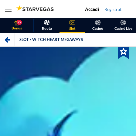
Accedi
Registrati
22
Bonus
Ruota
Slot
Casinò
Casinò Live
SLOT / WITCH HEART MEGAWAYS