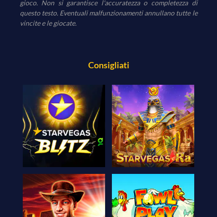
gioco. Non si garantisce l'accuratezza o completezza di
questo testo. Eventuali malfunzionamenti annullano tutte le
vincite e le giocate.
Consigliati