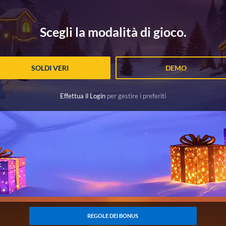
Scegli la modalità di gioco.
SOLDI VERI
DEMO
Effettua il Login
per gestire i preferiti
REGOLE DEI BONUS