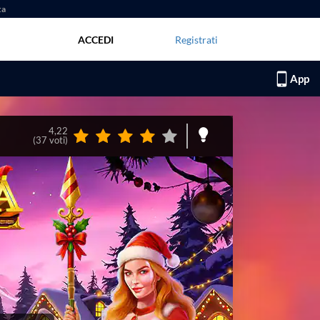
ta
ACCEDI
Registrati
App
4,22
(
37
voti)