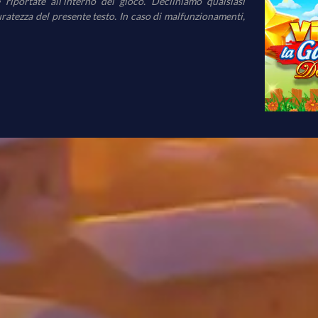
riportate all’interno del gioco. Decliniamo qualsiasi
ratezza del presente testo. In caso di malfunzionamenti,