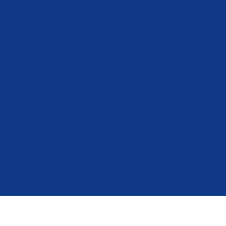
GIOCARE RESPONSABILMENTE