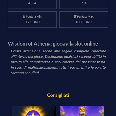
ALTA
10
🥈 Puntata Min.
🏆 Puntata Max.
0,2 EURO
100 EURO
Wisdom of Athena: gioca alla slot online
Presta attenzione anche alle regole complete riportate
all’interno del gioco. Decliniamo qualsiasi responsabilità in
merito alla completezza o accuratezza del presente testo.
In caso di malfunzionamenti, tutti i pagamenti e le partite
saranno annullati.
Consigliati