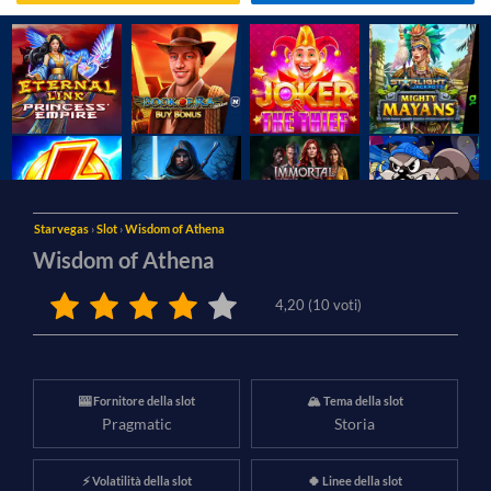
Starvegas
›
Slot
›
Wisdom of Athena
Wisdom of Athena
4,20
(
10
voti)
🎰 Fornitore della slot
🏔️ Tema della slot
Pragmatic
Storia
⚡ Volatilità della slot
🍀 Linee della slot