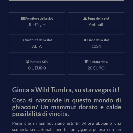
🎰 Fornitore della slot
🏔️ Tema della slot
RedTiger
Animali
⚡ Volatilità della slot
🍀 Linee della slot
ALTA
1024
🥈 Puntata Min.
🏆 Puntata Max.
0,1 EURO
20 EURO
Gioca a Wild Tundra, su starvegas.it!
Cosa si nasconde in questo mondo di
ghiaccio? Un mammut dorato e calde
possibilità di vincita.
Pensi che i mammut siano estinti? Allora abbiamo una
scoperta sensazionale per te: un gigante peloso con un