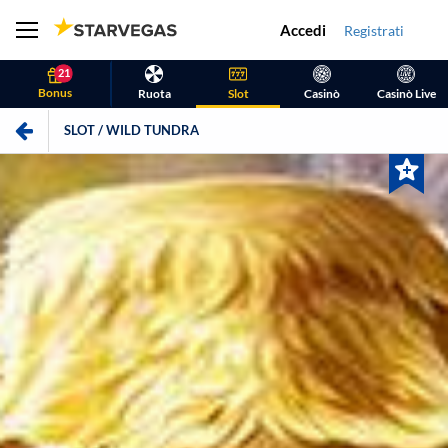
Accedi
Registrati
21
Bonus
Ruota
Slot
Casinò
Casinò Live
SLOT / WILD TUNDRA