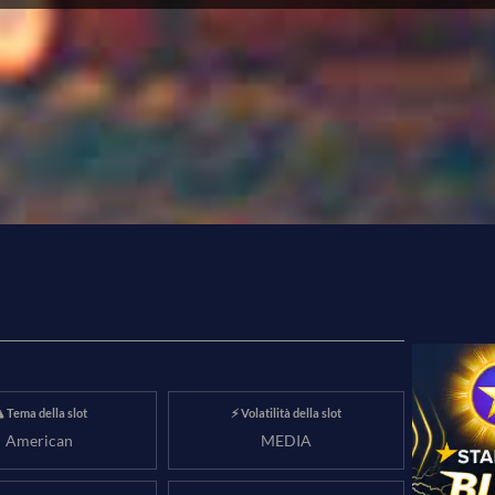
️ Tema della slot
⚡ Volatilità della slot
American
MEDIA