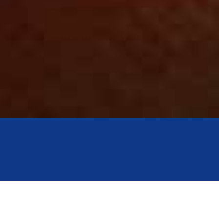
 fai in modo che il gioco continui ad essere divertente. Per assistenza e