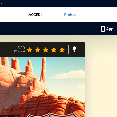
ta
ACCEDI
Registrati
App
5,00
(
2
voti)