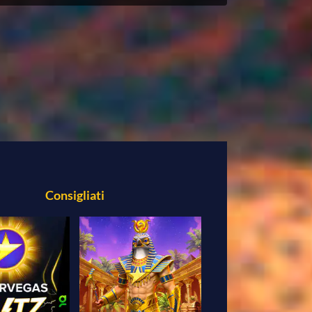
Consigliati