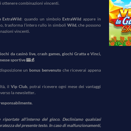
i ottenere combinazioni vincenti.
e ExtraWild
: quando un simbolo
ExtraWild
appare in
o, trasforma l'intero rullo in simboli
Wild
, che possono
nazioni vincenti.
giochi da casinò live, crash games, giochi Gratta e Vinci,
mmesse sportive 🎰💰
a disposizione un
bonus benvenuto
che riceverai appena
tà, il
Vip Club
, potrai ricevere ogni mese dei vantaggi
averso la newsletter
.
e responsabilmente.
riportate all’interno del gioco. Decliniamo qualsiasi
ratezza del presente testo. In caso di malfunzionamenti,