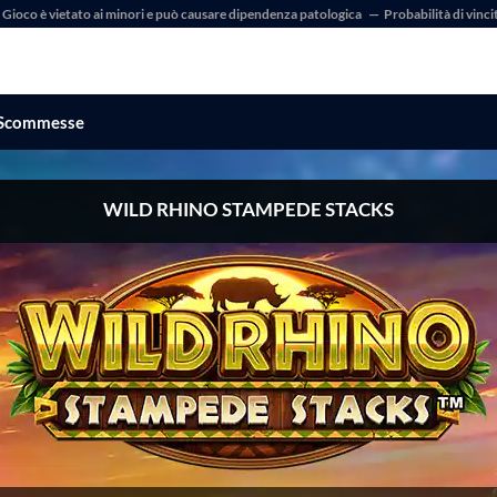
l Gioco è vietato ai minori e può causare dipendenza patologica
—
Probabilità di vinci
Scommesse
WILD RHINO STAMPEDE STACKS