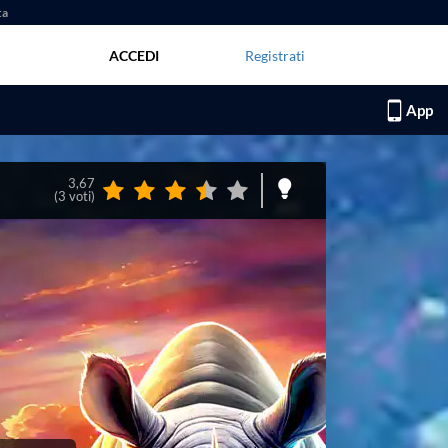
ta
ACCEDI
Registrati
App
3,67
(
3
voti)