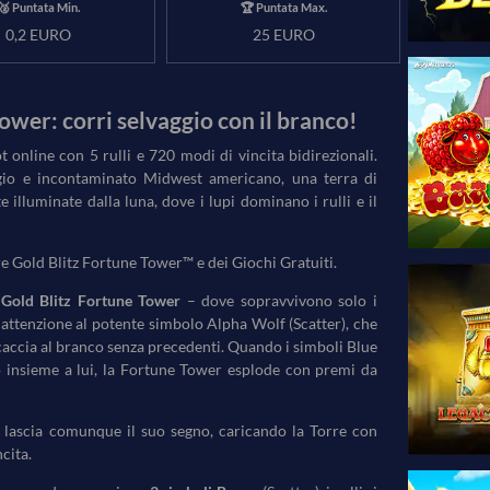
🥈 Puntata Min.
🏆 Puntata Max.
0,2 EURO
25 EURO
Tower: c
orri selvaggio con il branco!
t online con 5 rulli e 720 modi di vincita bidirezionali.
ggio e incontaminato Midwest americano, una terra di
e illuminate dalla luna, dove i lupi dominano i rulli e il
re Gold Blitz Fortune Tower™ e dei Giochi Gratuiti.
Gold Blitz Fortune Tower
– dove sopravvivono solo i
i attenzione al potente simbolo Alpha Wolf (Scatter), che
caccia al branco senza precedenti. Quando i simboli Blue
o insieme a lui, la Fortune Tower esplode con premi da
 lascia comunque il suo segno, caricando la Torre con
cita.