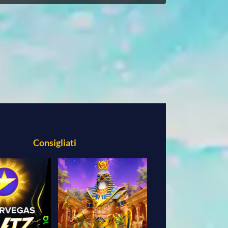
Consigliati