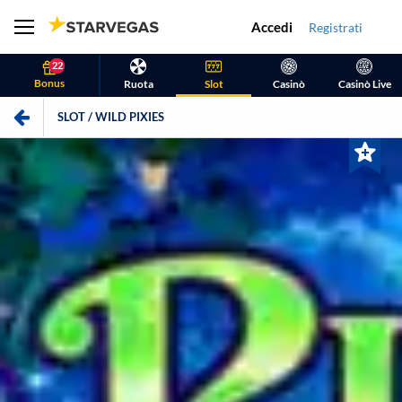
Accedi
Registrati
22
Bonus
Ruota
Slot
Casinò
Casinò Live
SLOT / WILD PIXIES