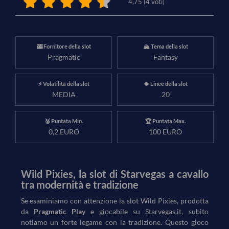
4,75
(
4
voti)
🎰 Fornitore della slot
🏔️ Tema della slot
Pragmatic
Fantasy
⚡ Volatilità della slot
🍀 Linee della slot
MEDIA
20
🥈 Puntata Min.
🏆 Puntata Max.
0,2 EURO
100 EURO
Wild Pixies, la slot di Starvegas a cavallo
tra modernità e tradizione
Se esaminiamo con attenzione la slot Wild Pixies, prodotta
da
Pragmatic Play
e giocabile su Starvegas.it, subito
notiamo un forte legame con la tradizione. Questo gioco