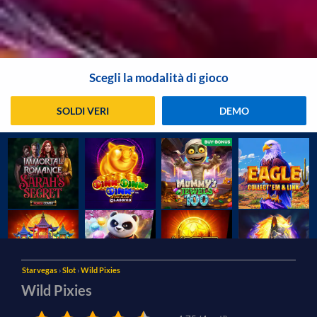
Scegli la modalità di gioco
SOLDI VERI
DEMO
Starvegas
›
Slot
›
Wild Pixies
Wild Pixies