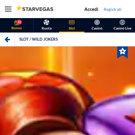
Accedi
Registrati
22
Bonus
Ruota
Slot
Casinò
Casinò Live
SLOT / WILD JOKERS