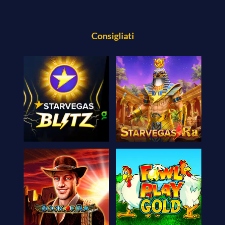
Consigliati