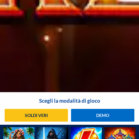
Scegli la modalità di gioco
SOLDI VERI
DEMO