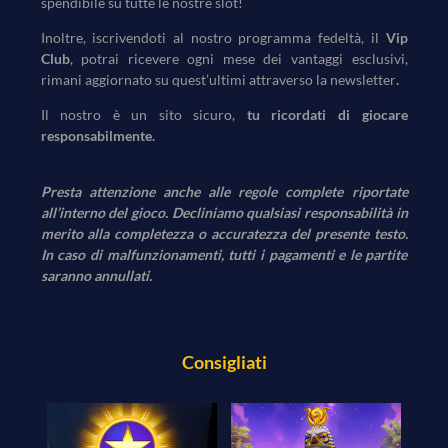
spendibile su tutte le nostre slot!
Inoltre, iscrivendoti al nostro programma fedeltà, il
Vip
Club
, potrai ricevere ogni mese dei vantaggi esclusivi,
rimani aggiornato su quest’ultimi attraverso la newsletter
.
Il nostro è un sito sicuro,
tu ricordati di giocare
responsabilmente.
Presta attenzione anche alle regole complete riportate
all’interno del gioco. Decliniamo qualsiasi responsabilità in
merito alla completezza o accuratezza del presente testo.
In caso di malfunzionamenti, tutti i pagamenti e le partite
saranno annullati.
Consigliati