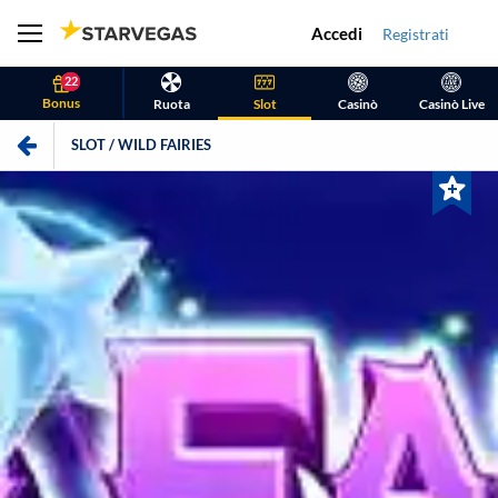
Accedi
Registrati
22
Bonus
Ruota
Slot
Casinò
Casinò Live
SLOT / WILD FAIRIES