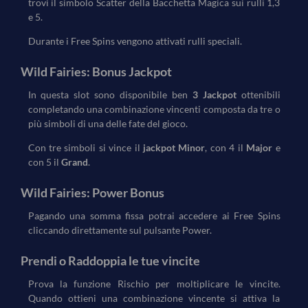
trovi il simbolo Scatter della Bacchetta Magica sui rulli 1,3
e 5.
Durante i Free Spins vengono attivati rulli speciali.
Wild Fairies: Bonus Jackpot
In questa slot sono disponibile ben
3 Jackpot
ottenibili
completando una combinazione vincenti composta da tre o
più simboli di una delle fate del gioco.
Con tre simboli si vince il
jackpot Minor
, con 4 il
Major
e
con 5 il
Grand
.
Wild Fairies: Power Bonus
Pagando una somma fissa potrai accedere ai Free Spins
cliccando direttamente sul pulsante Power.
Prendi o Raddoppia le tue vincite
Prova la funzione Rischio per moltiplicare le vincite.
Quando ottieni una combinazione vincente si attiva la