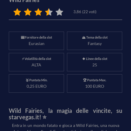
3,86
(
22
voti)
🎰 Fornitore della slot
🏔️ Tema della slot
Eurasian
Fantasy
⚡ Volatilità della slot
🍀 Linee della slot
ALTA
25
🥈 Puntata Min.
🏆 Puntata Max.
0,25 EURO
100 EURO
Wild Fairies, la magia delle vincite, su
starvegas.it! ⭐
Entra in un mondo fatato e gioca a Wild Fairies, una nuova