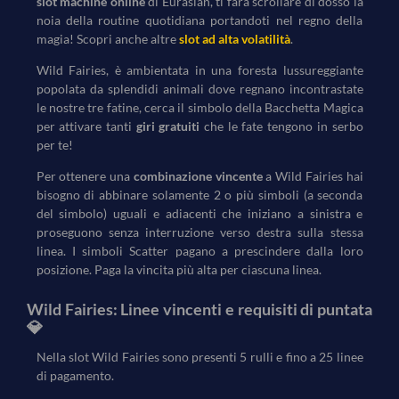
slot machine online
di Eurasian, ti farà scrollare di dosso la
noia della routine quotidiana portandoti nel regno della
magia! Scopri anche altre
slot ad alta volatilità
.
Wild Fairies, è ambientata in una foresta lussureggiante
popolata da splendidi animali dove regnano incontrastate
le nostre tre fatine, cerca il simbolo della Bacchetta Magica
per attivare tanti
giri gratuiti
che le fate tengono in serbo
per te!
Per ottenere una
combinazione vincente
a Wild Fairies hai
bisogno di abbinare solamente 2 o più simboli (a seconda
del simbolo) uguali e adiacenti che iniziano a sinistra e
proseguono senza interruzione verso destra sulla stessa
linea. I simboli Scatter pagano a prescindere dalla loro
posizione. Paga la vincita più alta per ciascuna linea.
Wild Fairies: Linee vincenti e requisiti di puntata
💎
Nella slot Wild Fairies sono presenti 5 rulli e fino a 25 linee
di pagamento.