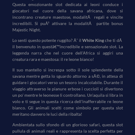
Questa emozionante slot dedicata ai leoni conduce i
giocatori nel cuore della savana africana, dove si
incontrano creature maestose, modalitÃ regali e vincite
incredibili. Si puÃ² attivare la modalitÃ partite bonus
Majestic Night.
Lo senti questo potente ruggito? Ãˆ il
White King
che ti dÃ
il benvenuto in questâ€™incredibile e sensazionale slot. La
leggenda narra che nel cuore dell'Africa si aggiri una
creatura rara e maestosa: il re leone bianco!
Il suo mantello si increspa sotto il sole splendente della
savana mentre getta lo sguardo attorno a sÃ©, in attesa di
guidare i giocatori verso un tesoro incalcolabile. Durante il
viaggio attraverso le pianure erbose i cuccioli si divertono
un po' mentre le leonesse li controllano. Un'aquila si libra in
volo e ti segue in questa ricerca dell'inafferrabile re leone
bianco. Gli animali scelti come simbolo per questa slot
meritano davvero le luci della ribalta!
Ambientata sullo sfondo di un glorioso safari, questa slot
pullula di animali reali e rappresenta la scelta perfetta per