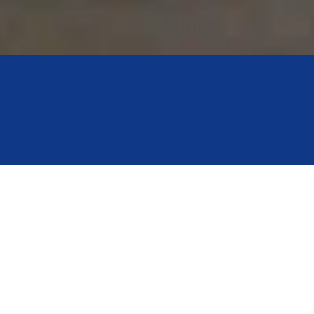
GIOCARE RESPONSABILMENTE
Giocare è più divertente se giochi in modo responsabile,
informazioni
clicca qui
.
La tua privacy e sicurezza sono la nostra priorità nume
sicurezza leader di mercato, e questo ci rende uno dei
dei clienti. Contattaci a:
supporto@it.starvegas.it