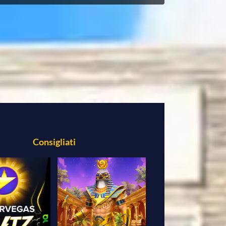
Consigliati