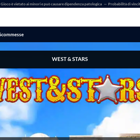
l Gioco è vietato ai minori e può causare dipendenza patologica
—
Probabilità di vinci
Scommesse
WEST & STARS