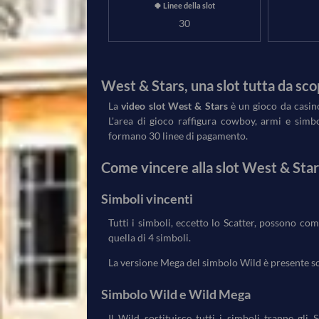
🍀 Linee della slot
30
West & Stars, una slot tutta da sco
La
video slot West & Stars
è un gioco da casino
L'area di gioco raffigura cowboy, armi e simb
formano 30 linee di pagamento.
Come vincere alla slot West & Star
Simboli vincenti
Tutti i simboli, eccetto lo Scatter, possono co
quella di 4 simboli.
La versione Mega del simbolo Wild è presente so
Simbolo Wild e Wild Mega
Il Wild sostituisce tutti i simboli tranne gli