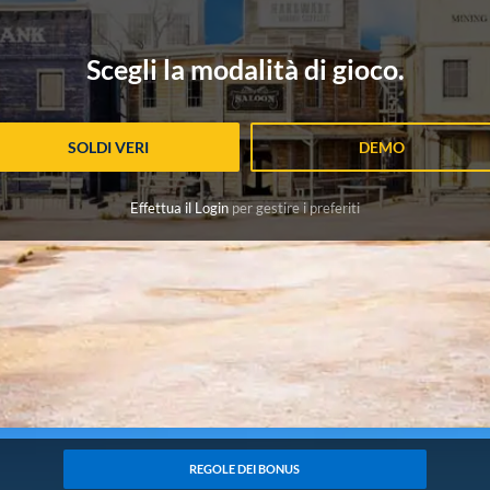
Scegli la modalità di gioco.
SOLDI VERI
DEMO
Effettua il Login
per gestire i preferiti
REGOLE DEI BONUS