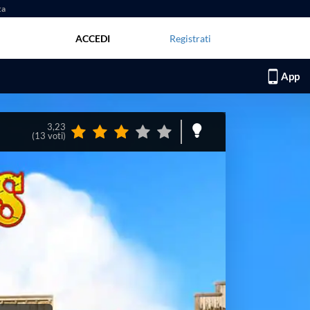
ta
ACCEDI
Registrati
App
3,23
(
13
voti)