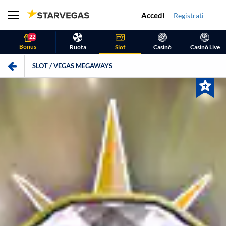
Accedi
Registrati
22
Bonus
Ruota
Slot
Casinò
Casinò Live
SLOT / VEGAS MEGAWAYS