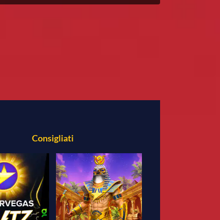
Consigliati