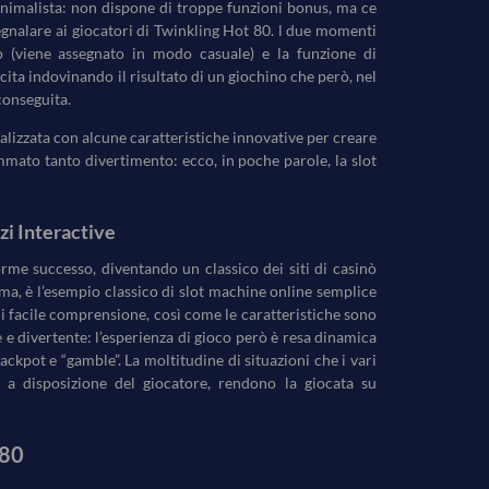
nimalista: non dispone di troppe funzioni bonus, ma ce
egnalare ai giocatori di Twinkling Hot 80. l due momenti
vo (viene assegnato in modo casuale) e la funzione di
ita indovinando il risultato di un giochino che però, nel
conseguita.
talizzata con alcune caratteristiche innovative per creare
mmato tanto divertimento: ecco, in poche parole, la slot
zi Interactive
rme successo, diventando un classico dei siti di casinò
ema, è l’esempio classico di slot machine online semplice
i facile comprensione, così come le caratteristiche sono
e divertente: l’esperienza di gioco però è resa dinamica
ackpot e “gamble”. La moltitudine di situazioni che i vari
 a disposizione del giocatore, rendono la giocata su
 80