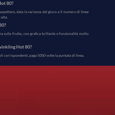
Hot 80?
 aspettare, data la varianza del gioco e il numero di linee
alta.
80?
sulla frutta, con grafica brillante e funzionalità molto
winkling Hot 80?
li corrispondenti, paga 5000 volte la puntata di linea.