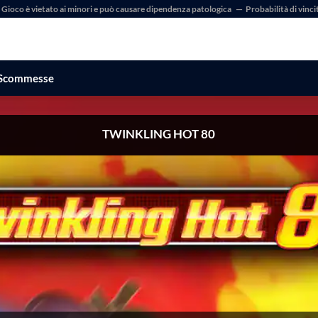
l Gioco è vietato ai minori e può causare dipendenza patologica
—
Probabilità di vinci
Scommesse
TWINKLING HOT 80