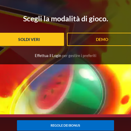
Scegli la modalità di gioco.
SOLDI VERI
DEMO
Effettua il Login
per gestire i preferiti
REGOLE DEI BONUS