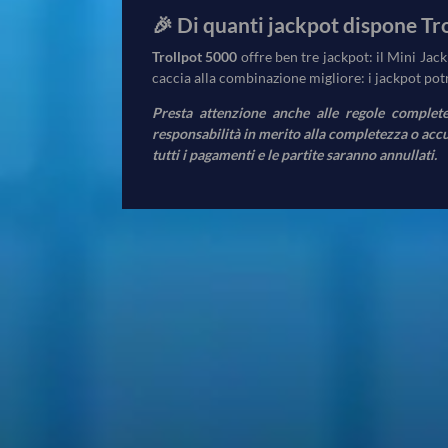
🎉 Di quanti jackpot dispone Tr
Trollpot 5000
offre ben tre jackpot: il Mini Jackp
caccia alla combinazione migliore: i jackpot pot
Presta attenzione anche alle regole complete 
responsabilità in merito alla completezza o accu
tutti i pagamenti e le partite saranno annullati.