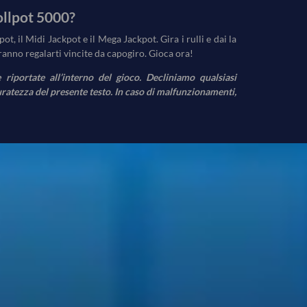
ollpot 5000?
ot, il Midi Jackpot e il Mega Jackpot. Gira i rulli e dai la
ranno regalarti vincite da capogiro. Gioca ora!
riportate all’interno del gioco. Decliniamo qualsiasi
ratezza del presente testo. In caso di malfunzionamenti,