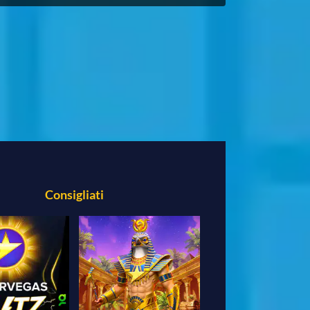
Consigliati