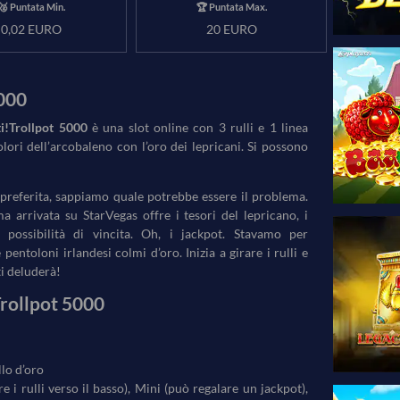
🥈 Puntata Min.
🏆 Puntata Max.
0,02 EURO
20 EURO
5000
i!
Trollpot 5000
è una slot online con 3 rulli e 1 linea
lori dell’arcobaleno con l’oro dei lepricani. Si possono
t preferita, sappiamo quale potrebbe essere il problema.
ima arrivata su StarVegas offre i tesori del lepricano, i
e possibilità di vincita. Oh, i jackpot. Stavamo per
entoloni irlandesi colmi d’oro. Inizia a girare i rulli e
ti deluderà!
 Trollpot 5000
llo d’oro
e i rulli verso il basso), Mini (può regalare un jackpot),