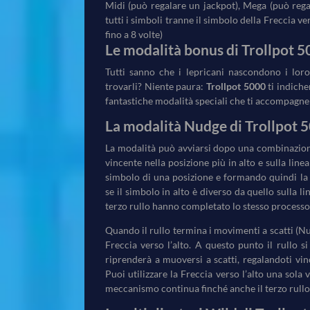
Midi (può regalare un jackpot), Mega (può regal
tutti i simboli tranne il simbolo della Freccia ver
fino a 8 volte)
Le modalità bonus di Trollpot 50
Tutti sanno che i lepricani nascondono i loro 
trovarli? Niente paura:
Trollpot 5000
ti indiche
fantastiche modalità speciali che ti accompagn
La modalità Nudge di Trollpot 
La modalità può avviarsi dopo una combinazione
vincente nella posizione più in alto e sulla lin
simbolo di una posizione e formando quindi la 
se il simbolo in alto è diverso da quello sulla 
terzo rullo hanno completato lo stesso processo
Quando il rullo termina i movimenti a scatti (Nu
Freccia verso l’alto. A questo punto il rullo s
riprenderà a muoversi a scatti, regalandoti vi
Puoi utilizzare la Freccia verso l’alto una sola
meccanismo continua finché anche il terzo rullo