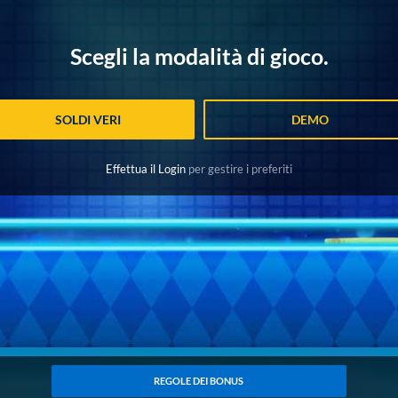
Scegli la modalità di gioco.
SOLDI VERI
DEMO
Effettua il Login
per gestire i preferiti
REGOLE DEI BONUS