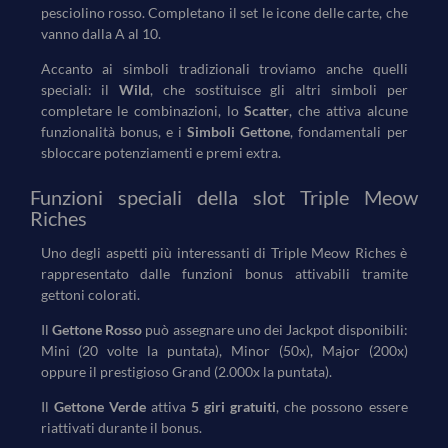
pesciolino rosso. Completano il set le icone delle carte, che
vanno dalla A al 10.
Accanto ai simboli tradizionali troviamo anche quelli
speciali: il
Wild
, che sostituisce gli altri simboli per
completare le combinazioni, lo
Scatter
, che attiva alcune
funzionalità bonus, e i
Simboli Gettone
, fondamentali per
sbloccare potenziamenti e premi extra.
Funzioni speciali della slot Triple Meow
Riches
Uno degli aspetti più interessanti di Triple Meow Riches è
rappresentato dalle funzioni bonus attivabili tramite
gettoni colorati.
Il
Gettone Rosso
può assegnare uno dei Jackpot disponibili:
Mini (20 volte la puntata), Minor (50x), Major (200x)
oppure il prestigioso Grand (2.000x la puntata).
Il
Gettone Verde
attiva
5 giri gratuiti
, che possono essere
riattivati durante il bonus.