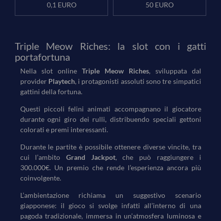
0,1 EURO
50 EURO
Triple Meow Riches: la slot con i gatti
portafortuna
Nella slot online
Triple Meow Riches
, sviluppata dal
provider
Playtech
, i protagonisti assoluti sono tre simpatici
gattini della fortuna.
Questi piccoli felini animati accompagnano il giocatore
durante ogni giro dei rulli, distribuendo speciali gettoni
colorati e premi interessanti.
Durante le partite è possibile ottenere diverse vincite, tra
cui l’ambito
Grand Jackpot
, che può raggiungere i
300.000€. Un premio che rende l’esperienza ancora più
coinvolgente.
L’ambientazione richiama un suggestivo scenario
giapponese: il gioco si svolge infatti all’interno di una
pagoda tradizionale, immersa in un’atmosfera luminosa e