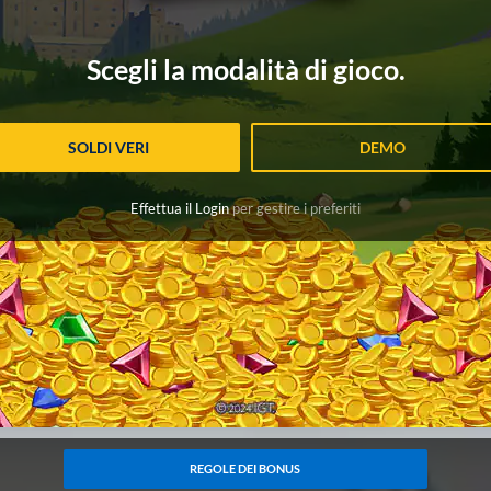
Scegli la modalità di gioco.
SOLDI VERI
DEMO
Effettua il Login
per gestire i preferiti
REGOLE DEI BONUS