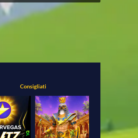
Consigliati