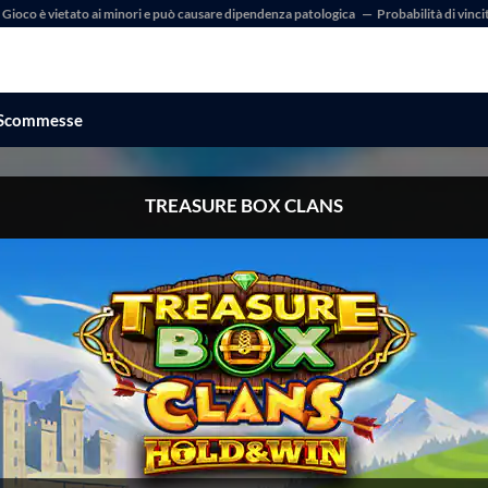
l Gioco è vietato ai minori e può causare dipendenza patologica
—
Probabilità di vinci
Scommesse
TREASURE BOX CLANS