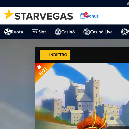
I
22
Bonus
Ruota
Slot
Casinò
Casinò Live
INDIETRO