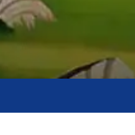
 fai in modo che il gioco continui ad essere divertente. Per assistenza e