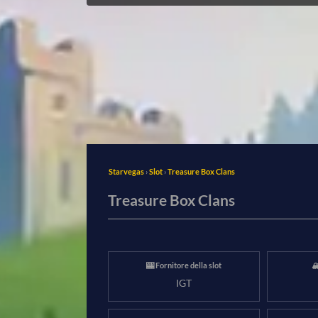
Starvegas
›
Slot
›
Treasure Box Clans
Treasure Box Clans
🎰 Fornitore della slot

IGT