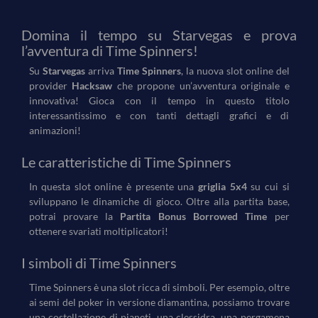
Domina il tempo su Starvegas e prova
l’avventura di Time Spinners!
Su
Starvegas
arriva
Time Spinners
, la nuova slot online del
provider
Hacksaw
che propone un’avventura originale e
innovativa! Gioca con il tempo in questo titolo
interessantissimo e con tanti dettagli grafici e di
animazioni!
Le caratteristiche di Time Spinners
In questa slot online è presente una
griglia 5x4
su cui si
sviluppano le dinamiche di gioco. Oltre alla partita base,
potrai provare la
Partita Bonus Borrowed Time
per
ottenere svariati moltiplicatori!
I simboli di Time Spinners
Time Spinners è una slot ricca di simboli. Per esempio, oltre
ai semi del poker in versione diamantina, possiamo trovare
una costellazione di pianeti, una clessidra, una pergamena