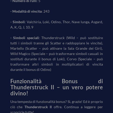
- Numero di rulli
: 5
- Modalità di vincita
: 243
- Simboli
: Valchiria, Loki, Odino, Thor, Nave lunga, Asgard,
A, K, Q, J, 10, 9
- Simboli speciali
: Thunderstruck (Wild – può sostituire
tutti i simboli tranne gli Scatter e raddoppiare le vincite),
Martello (Scatter – può attivare la Sala Grande dei Giri),
Wild Magico (Speciale – può trasformare simboli casuali in
sostituti durante il bonus di Loki), Corvo (Speciale – può
trasformare altri simboli in moltiplicatori di vincita
durante il bonus di Odino)
Funzionalità Bonus di
Thunderstruck II – un vero potere
divino!
Una tempesta di funzionalità bonus? Sì, grazie! Ed è proprio
ciò che
Thunderstruck II
offre. Continua a leggere per
scoprirle tutte!