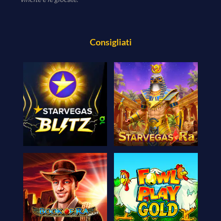
Consigliati