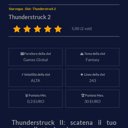
Starvegas
›
Slot
›
Thunderstruck 2
Thunderstruck 2
5,00
(
2
voti)
🎰 Fornitore della slot
🏔️ Tema della slot
Games Global
Fantasy
⚡ Volatilità della slot
🍀 Linee della slot
ALTA
243
🥈 Puntata Min.
🏆 Puntata Max.
0,3 EURO
30 EURO
Thunderstruck II: s
catena il tuo