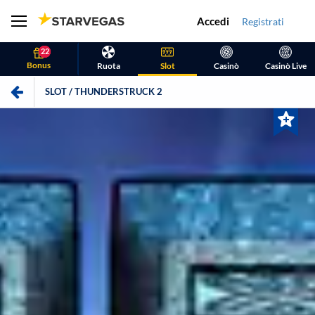
Accedi
Registrati
22
Bonus
Ruota
Slot
Casinò
Casinò Live
SLOT / THUNDERSTRUCK 2