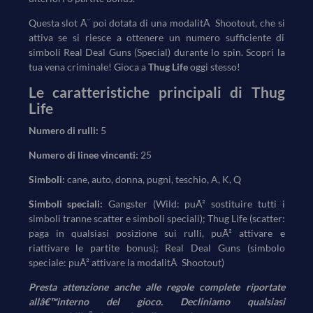
Questa slot Ã¨ poi dotata di una modalitÃ Shootout, che si
attiva se si riesce a ottenere un numero sufficiente di
simboli Real Deal Guns (Special) durante lo spin. Scopri la
tua vena criminale! Gioca a
Thug Life
oggi stesso!
Le caratteristiche principali di Thug
Life
Numero di rulli:
5
Numero di linee vincenti:
25
Simboli:
cane, auto, donna, pugni, teschio, A, K, Q
Simboli speciali:
Gangster (Wild: puÃ² sostituire tutti i
simboli tranne scatter e simboli speciali); Thug Life (scatter:
paga in qualsiasi posizione sui rulli, puÃ² attivare e
riattivare le partite bonus); Real Deal Guns (simbolo
speciale: puÃ² attivare la modalitÃ Shootout)
Presta attenzione anche alle regole complete riportate
allâ€™interno del gioco. Decliniamo qualsiasi