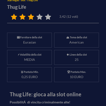
Starvegas
›
Slot
›
Thug Life
Thug Life
3,42
(
12
voti)
🎰 Fornitore della slot
🏔️ Tema della slot
Eurasian
American
⚡ Volatilità della slot
🍀 Linee della slot
MEDIA
25
🥈 Puntata Min.
🏆 Puntata Max.
0,25 EURO
10 EURO
Thug Life: gioca alla slot online
PossibilitÃ di vincita criminalmente alte!