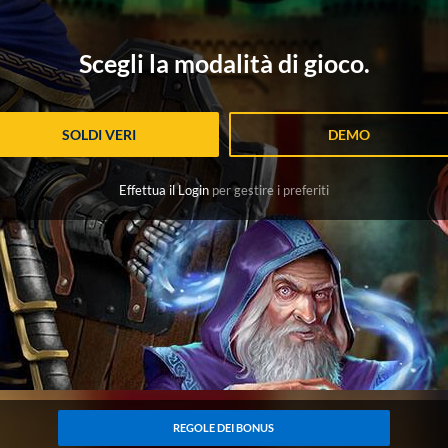
Scegli la modalità di gioco.
SOLDI VERI
DEMO
Effettua il Login
per gestire i preferiti
REGOLE DEI BONUS