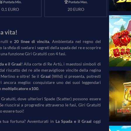
🥈 Puntata Min.
🏆 Puntata Max.
0,1 EURO
20 EURO
a vita!
rulli e
20 linee di vincita
. Ambientata nel regno del
 la sfida di svelare i segreti della spada del re e scoprire
una funzione Giri Gratuiti con 4 fasi.
da e il Graal
! Alla corte di Re Artù, i maestosi simboli di
dal riscatto del re alle meravigliose vincite della regina
Merlino e oltre! Se il
Graal
(Wild) si presenta, potresti
ri ancora meglio: conquistare uno dei suoi leggendari
un
moltiplicatore x100
.
 Gratuiti, dove ulteriori Spade (Scatter) possono essere
e riuscirai a progredire attraverso le fasi, Giri Gratuiti
o essere tuoi!
a tua fortuna? Avventurati in
La Spada e il Graal
oggi