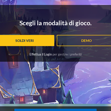
Scegli la modalità di gioco.
SOLDI VERI
DEMO
Effettua il Login
per gestire i preferiti