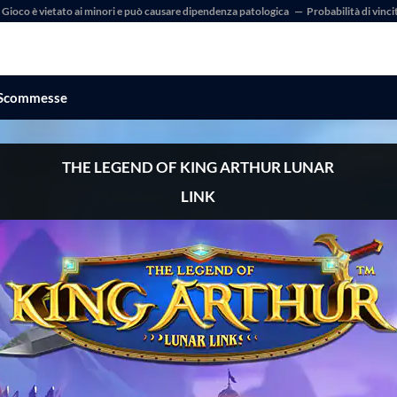
l Gioco è vietato ai minori e può causare dipendenza patologica
—
Probabilità di vinci
Scommesse
THE LEGEND OF KING ARTHUR LUNAR
LINK