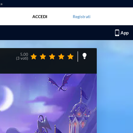
ta
ACCEDI
Registrati
App
5,00
(
3
voti)