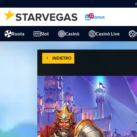
I
22
Bonus
Ruota
Slot
Casinò
Casinò Live
INDIETRO