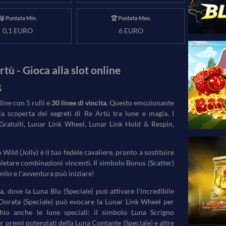
🥈 Puntata Min.
🏆 Puntata Max.
0,1 EURO
6 EURO
tù - Gioca alla slot online

line con 5 rulli e
30 linee di vincita
. Questo emozionante
la scoperta dei segreti di Re Artù tra lune e magia. I
 Gratuiti, Lunar Link Wheel, Lunar Link Hold & Respin,
o Wild (Jolly) è il tuo fedele cavaliere, pronto a sostituire
letare combinazioni vincenti. Il simbolo Bonus (Scatter)
enilo e l'avventura può iniziare!
, dove la Luna Blu (Speciale) può attivare l'incredibile
 Dorata (Speciale) può evocare la Lunar Link Wheel per
chio anche le lune speciali: il simbolo Luna Scrigno
er premi potenziati della Luna Contante (Speciale) e altre