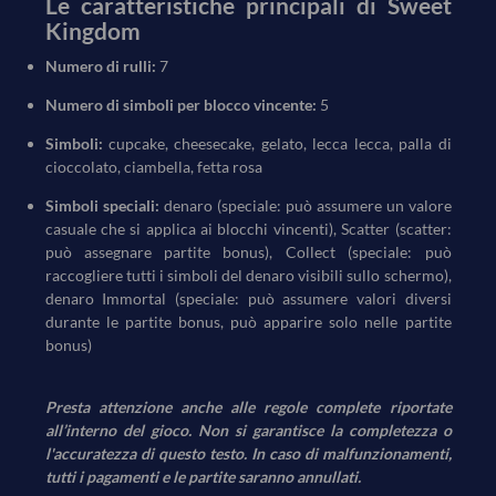
Le caratteristiche principali di Sweet
Kingdom
Numero di rulli:
7
Numero di simboli per blocco vincente:
5
Simboli:
cupcake, cheesecake, gelato, lecca lecca, palla di
cioccolato, ciambella, fetta rosa
Simboli speciali:
denaro (speciale: può assumere un valore
casuale che si applica ai blocchi vincenti), Scatter (scatter:
può assegnare partite bonus), Collect (speciale: può
raccogliere tutti i simboli del denaro visibili sullo schermo),
denaro Immortal (speciale: può assumere valori diversi
durante le partite bonus, può apparire solo nelle partite
bonus)
Presta attenzione anche alle regole complete riportate
all’interno del gioco. Non si garantisce la completezza o
l'accuratezza di questo testo. In caso di malfunzionamenti,
tutti i pagamenti e le partite saranno annullati.