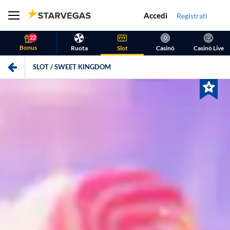
Accedi
Registrati
22
Bonus
Ruota
Slot
Casinò
Casinò Live
SLOT / SWEET KINGDOM