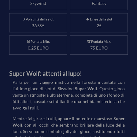
Skywind
Fantasy
⚡ Volatilità della slot
🍀 Linee della slot
BASSA
25
🥈 Puntata Min.
🏆 Puntata Max.
0,25 EURO
75 EURO
Super Wolf: attenti al lupo!
Parti per un viaggio mistico nella foresta incantata con
l'ultimo gioco di slot di Skywind
Super Wolf
. Questo gioco
vanta un'atmosfera ultraterrena, completa di uno sfondo di
fitti alberi, cascate scintillanti e una nebbia misteriosa che
avvolge i rulli.
Mentre fai girare i rulli, appare il potente e maestoso
Super
Wolf
, con gli occhi che sembrano brillare della luce della
luna. Serve come simbolo jolly del gioco, sostituendo tutti