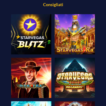
Consigliati