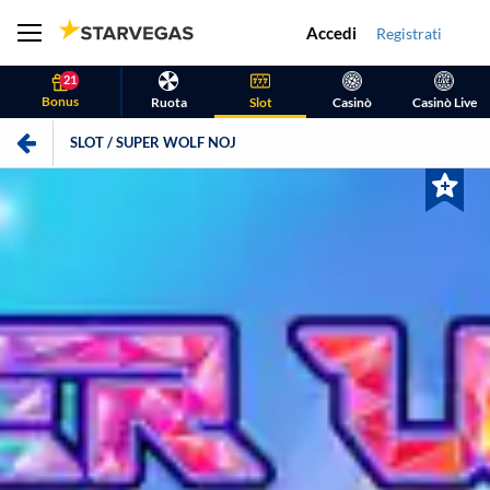
Accedi
Registrati
21
Bonus
Ruota
Slot
Casinò
Casinò Live
SLOT / SUPER WOLF NOJ