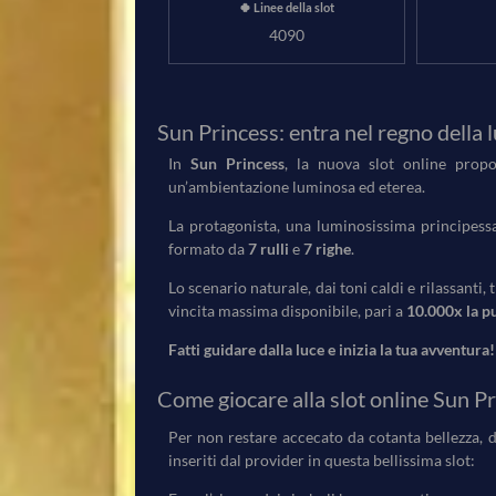
🍀 Linee della slot
4090
Sun Princess: entra nel regno della 
In
Sun Princess
, la nuova slot online pro
un’ambientazione luminosa ed eterea.
La protagonista, una luminosissima principess
formato da
7 rulli
e
7 righe
.
Lo scenario naturale, dai toni caldi e rilassanti,
vincita massima disponibile, pari a
10.000x la p
Fatti guidare dalla luce e inizia la tua avventura!
Come giocare alla slot online Sun P
Per non restare accecato da cotanta bellezza, d
inseriti dal provider in questa bellissima slot: