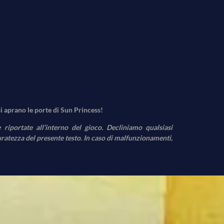
 si aprano le porte di Sun Princess!
riportate all’interno del gioco. Decliniamo qualsiasi
ratezza del presente testo. In caso di malfunzionamenti,