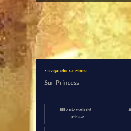
Starvegas
›
Slot
›
Sun Princess
Sun Princess
🎰 Fornitore della slot

Hacksaw