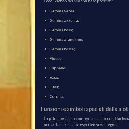
Ecco l’elenco dei simboli base presenti:
Gemma verde;
Gemma azzurra;
Gemma rosa;
Gemma arancione;
Gemma rossa;
Fiocco;
Cappello;
Vaso;
Luna;
Corona.
Funzioni e simboli speciali della slot
La principessa, in comune accordo con Hacksaw,
per arricchire la tua esperienza nel regno.