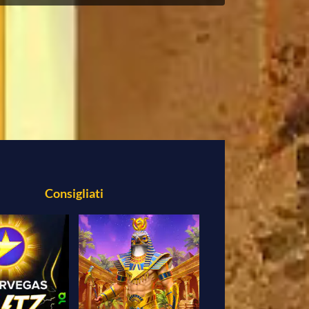
Consigliati