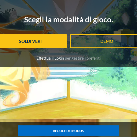
Scegli la modalità di gioco.
SOLDI VERI
DEMO
Effettua il Login
per gestire i preferiti
REGOLE DEI BONUS