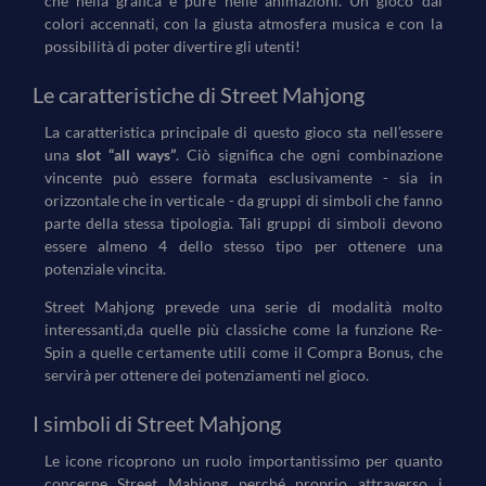
che nella grafica e pure nelle animazioni. Un gioco dai
colori accennati, con la giusta atmosfera musica e con la
possibilità di poter divertire gli utenti!
Le caratteristiche di Street Mahjong
La caratteristica principale di questo gioco sta nell’essere
una
slot “all ways”
. Ciò significa che ogni combinazione
vincente può essere formata esclusivamente - sia in
orizzontale che in verticale - da gruppi di simboli che fanno
parte della stessa tipologia. Tali gruppi di simboli devono
essere almeno 4 dello stesso tipo per ottenere una
potenziale vincita.
Street Mahjong prevede una serie di modalità molto
interessanti,da quelle più classiche come la funzione Re-
Spin a quelle certamente utili come il Compra Bonus, che
servirà per ottenere dei potenziamenti nel gioco.
I simboli di Street Mahjong
Le icone ricoprono un ruolo importantissimo per quanto
concerne Street Mahjong perché proprio attraverso i