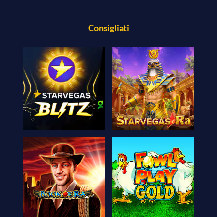
Consigliati